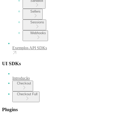
Sandbox
Sellers
Sessions
Webhooks
Exemplos API SDKs
UI SDKs
Introdução
Checkout
Checkout Full
Plugins