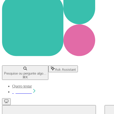
Ask Assistant
Pesquise ou pergunte algo...
⌘
K
Quero testar
Quero testar