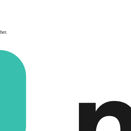
ther.