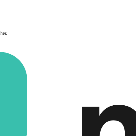
ther.