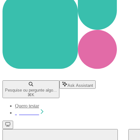
Ask Assistant
Pesquise ou pergunte algo...
⌘
K
Quero testar
Quero testar