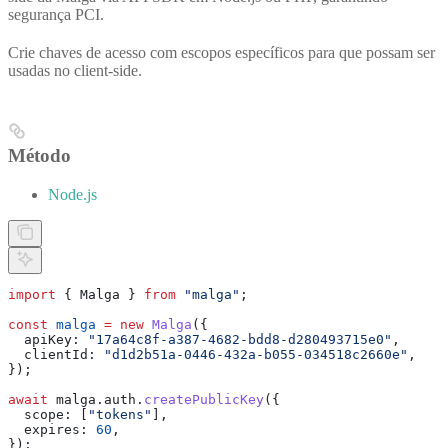
segurança PCI.
Crie chaves de acesso com escopos específicos para que possam ser
usadas no client-side.
Método
Node.js
import
 { 
Malga
 } 
from
 "malga"
;
const
 malga
 =
 new
 Malga
({
  apiKey:
 "17a64c8f-a387-4682-bdd8-d280493715e0"
,
  clientId:
 "d1d2b51a-0446-432a-b055-034518c2660e"
,
});
await
 malga
.
auth
.
createPublicKey
({
  scope:
 [
"tokens"
],
  expires:
 60
,
});