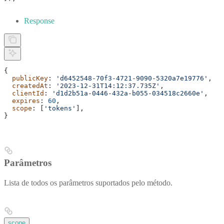
Response
{
  publicKey
: 
'd6452548-70f3-4721-9090-5320a7e19776'
,
  createdAt
: 
'2023-12-31T14:12:37.735Z'
,
  clientId
: 
'd1d2b51a-0446-432a-b055-034518c2660e'
,
  expires
: 
60
,
  scope
: [
'tokens'
],
}
Parâmetros
Lista de todos os parâmetros suportados pelo método.
scope