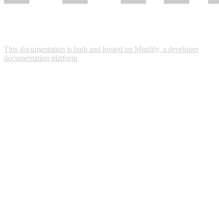
This documentation is built and hosted on Mintlify, a developer
documentation platform
Assistant
Responses
are
generated
using
AI
and
may
contain
mistakes.