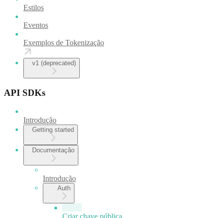
Estilos
Eventos
Exemplos de Tokenização
v1 (deprecated)
API SDKs
Introdução
Getting started
Documentação
Introdução
Auth
Criar chave pública