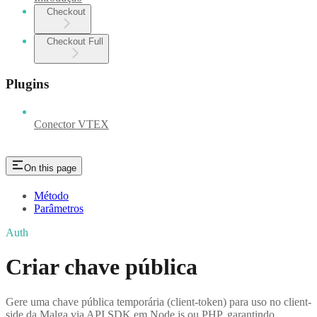
Checkout
Checkout Full
Plugins
Conector VTEX
On this page
Método
Parâmetros
Auth
Criar chave pública
Gere uma chave pública temporária (client-token) para uso no client-
side da Malga via API SDK em Node.js ou PHP, garantindo