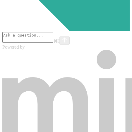
⌘
I
Powered by