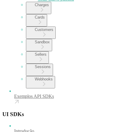
Charges
Cards
Customers
Sandbox
Sellers
Sessions
Webhooks
Exemplos API SDKs
UI SDKs
Introdução